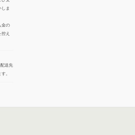
いしま
入金の
を控え
た配送先
ます。