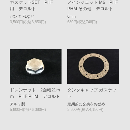
ガスケットSET PHF
メインジェット M6 PHF
用 デロルト
PHM その他 デロルト
パンタ F1など
6mm
3,500円(税込3,850円)
680円(税込748円)
ドレンナット 2面幅21ｍ
タンクキャップ ガスケッ
ｍ PHF PHM デロルト
ト
アルミ製
定期的に交換をお勧め
5,800円(税込6,380円)
3,800円(税込4,180円)