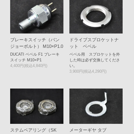
ブレーキスイッチ（バン
ドライブスプロケットナ
ジョーボルト） M10×P1.0
ット ベベル
DUCATI ベベル F1 ブレーキ
ベベル用 スプロケットを外
スイッチ M10×P1
した時は必ず交換してくださ
4,400円(税込4,840円)
い。
3,900円(税込4,290円)
ステムベアリング（SK
メーターギヤ タブ