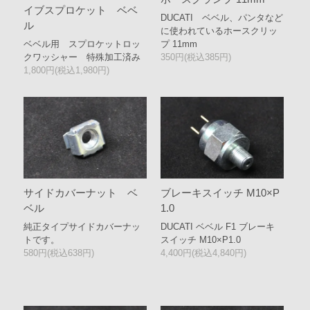
イブスプロケット ベベ
DUCATI ベベル、パンタなど
ル
に使われているホースクリッ
ベベル用 スプロケットロッ
プ 11mm
クワッシャー 特殊加工済み
350円(税込385円)
1,800円(税込1,980円)
サイドカバーナット ベ
ブレーキスイッチ M10×P
ベル
1.0
純正タイプサイドカバーナッ
DUCATI ベベル F1 ブレーキ
トです。
スイッチ M10×P1.0
580円(税込638円)
4,400円(税込4,840円)