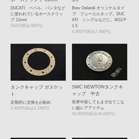
DUCATI ベベル、パンタなど
Brev Oelandi オリジナルタイ
に使われているホースクリッ
プ フューエルタップ。DUC
プ 11mm
ATI シングルなどに。M12-P
350円(税込385円)
1.5
6,800円(税込7,480円)
SMC NEWTONタンクキ
タンクキャップ ガスケッ
ャップ 中古
ト
世界中探してもまず出てこな
定期的に交換をお勧め
い超レアアイテム
3,800円(税込4,180円)
40,000円(税込44,000円)