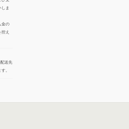
いしま
入金の
を控え
た配送先
ます。