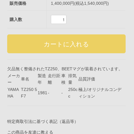
販売価格
1,400,000円(税込1,540,000円)
購入数
欠品無く整備されたTZ250、BEETマグが装着されています。
メーカ
製造
走行距
車
排気
車名
品質評価
ー
年
離
検
量
YAMA
TZ250 5
250c
極上/オリジナルコンデ
1981
-
-
HA
F7
c
ィション
特定商取引法に基づく表記（返品等）
この商品を友達に教える