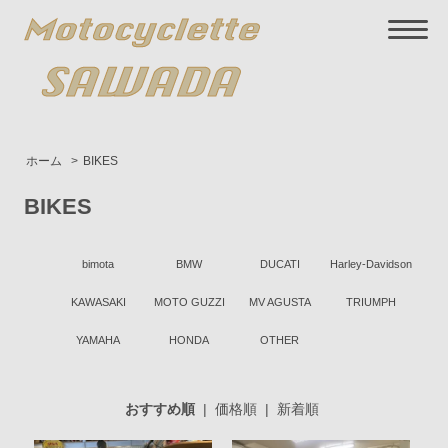
ホーム
>
BIKES
BIKES
bimota
BMW
DUCATI
Harley-Davidson
KAWASAKI
MOTO GUZZI
MV AGUSTA
TRIUMPH
YAMAHA
HONDA
OTHER
おすすめ順
|
価格順
|
新着順