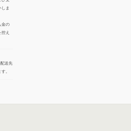
いしま
入金の
を控え
た配送先
ます。