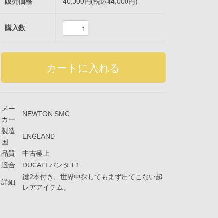
販売価格
40,000円(税込44,000円)
購入数
メー
NEWTON SMC
カー
製造
ENGLAND
国
品質
中古極上
適合
DUCATI パンタ F1
鍵2本付き、世界中探してもまず出てこない超
詳細
レアアイテム。