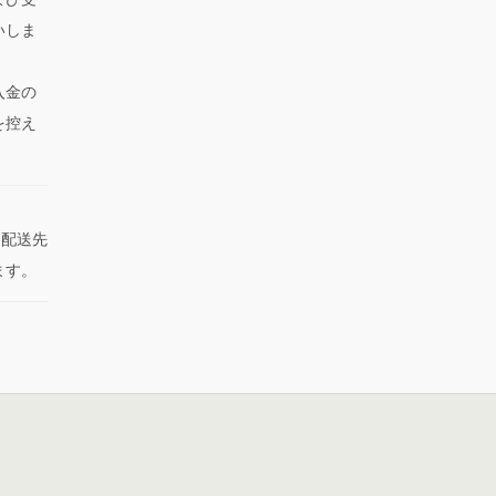
いしま
入金の
を控え
た配送先
ます。