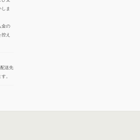
いしま
入金の
を控え
た配送先
ます。