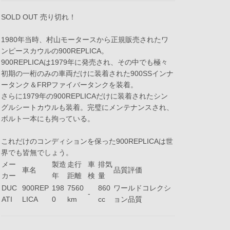
SOLD OUT 売り切れ！
1980年当時、村山モータースから正規販売されたワ
ンピースカウルの900REPLICA。
900REPLICAは1979年に発売され、その中でも極々
初期の一桁のみの車両だけに装着された900SSインナ
ータンク＆FRPファイバータンクを装着。
さらに1979年の900REPLICAだけに装着されたシン
グルシートカウルも装着。完璧にメンテナンスされ、
ボルト一本にも拘っている。
これだけのコンディションを保った900REPLICAは世
界でも皆無でしょう。
メー
製造
走行
車
排気
車名
品質評価
カー
年
距離
検
量
DUC
900REP
198
7560
860
ワールドコレクシ
-
ATI
LICA
0
km
cc
ョン品質