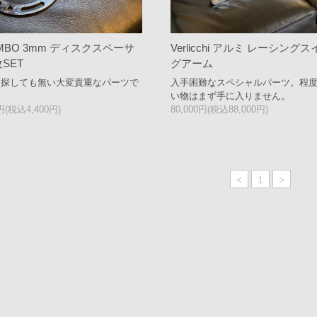
MBO 3mm ディスクスペーサ
Verlicchi アルミ レーシング
枚SET
グアーム
を探しても無い大変貴重なパーツで
入手困難なスペシャルパーツ。程
い物はまず手に入りません。
0円(税込4,400円)
80,000円(税込88,000円)
<
1
>