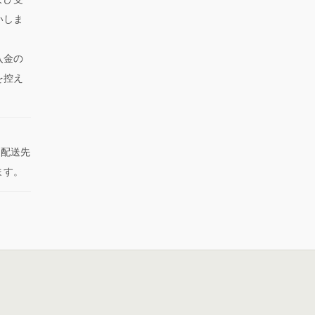
いしま
入金の
を控え
た配送先
ます。