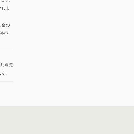
いしま
入金の
を控え
た配送先
ます。