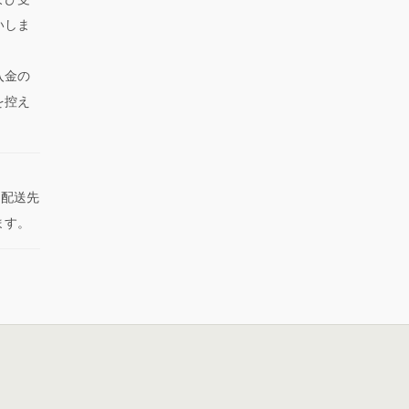
いしま
入金の
を控え
た配送先
ます。