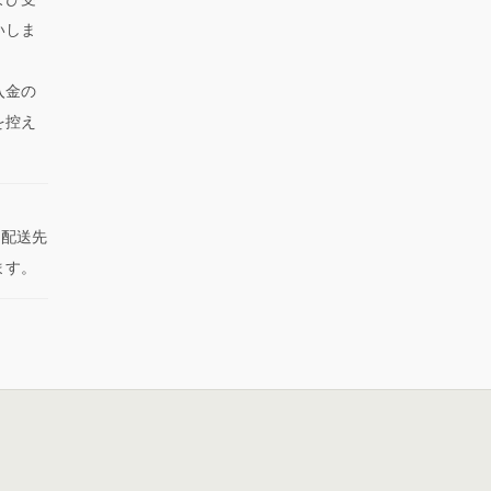
いしま
入金の
を控え
た配送先
ます。