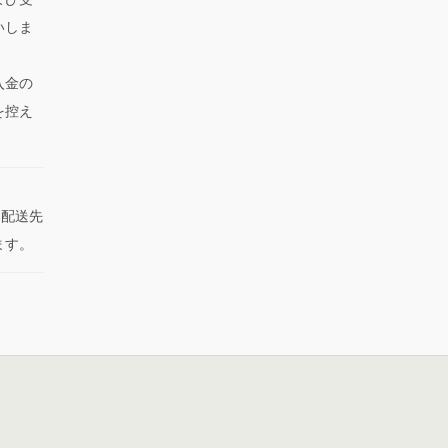
いしま
入金の
を控え
た配送先
ます。