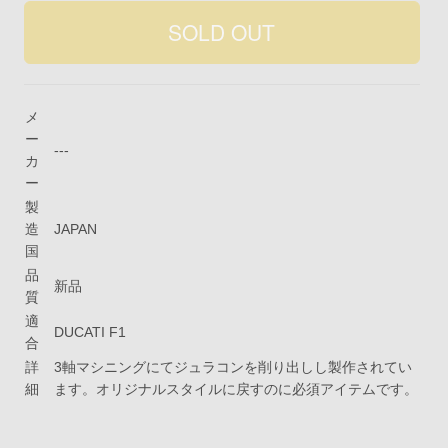
メ
ー
---
カ
ー
製
造
JAPAN
国
品
新品
質
適
DUCATI F1
合
詳
3軸マシニングにてジュラコンを削り出しし製作されてい
細
ます。オリジナルスタイルに戻すのに必須アイテムです。