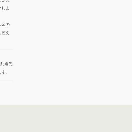
いしま
入金の
を控え
た配送先
ます。