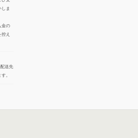
いしま
入金の
を控え
た配送先
ます。