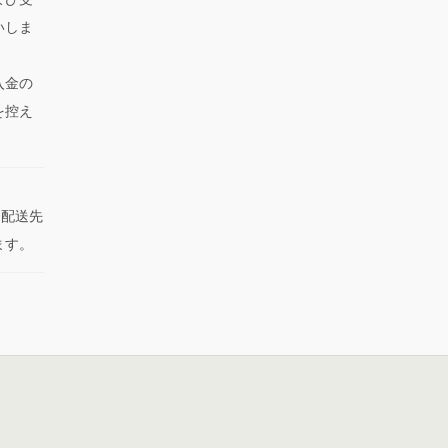
いしま
入金の
を控え
た配送先
ます。