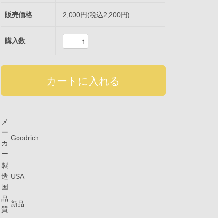
販売価格
2,000円(税込2,200円)
購入数
メ
ー
Goodrich
カ
ー
製
造
USA
国
品
新品
質