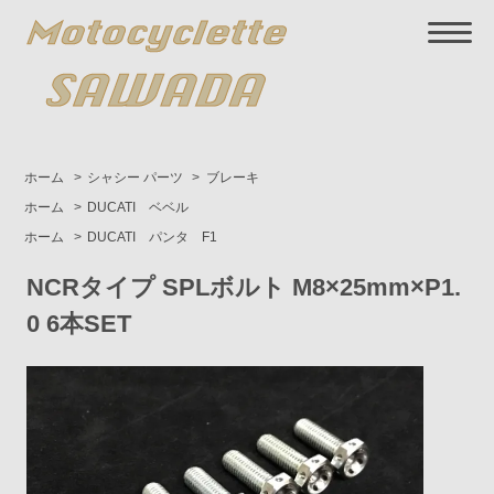
ホーム
>
シャシー パーツ
>
ブレーキ
ホーム
>
DUCATI ベベル
ホーム
>
DUCATI パンタ F1
NCRタイプ SPLボルト M8×25mm×P1.
0 6本SET