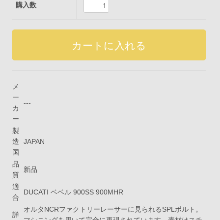
購入数
メ
ー
---
カ
ー
製
造
JAPAN
国
品
新品
質
適
DUCATI ベベル 900SS 900MHR
合
オルタNCRファクトリーレーサーに見られるSPLボルト。
詳