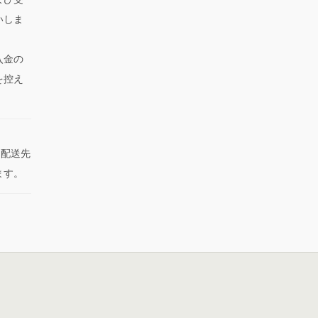
いしま
入金の
を控え
た配送先
ます。