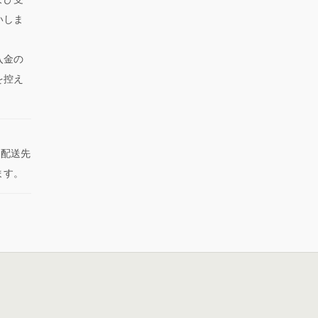
いしま
入金の
を控え
た配送先
ます。