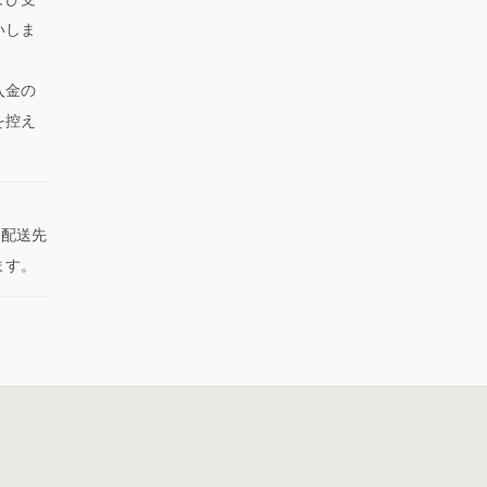
いしま
入金の
を控え
た配送先
ます。