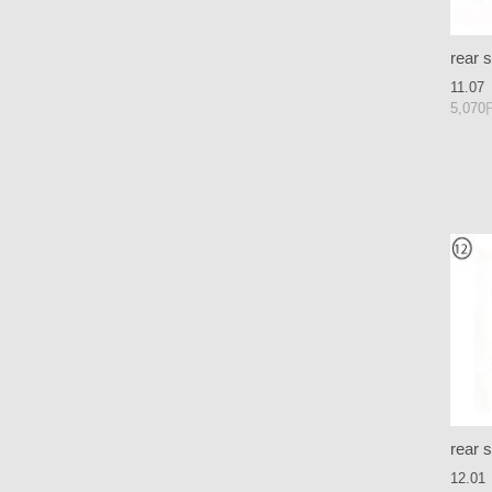
rear 
11.07
5,07
rear 
12.01