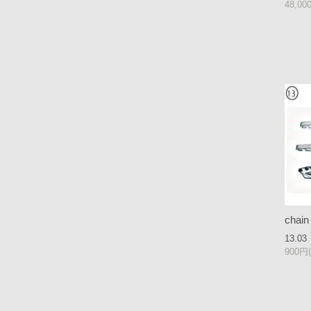
48,0
chain
13.03
900円