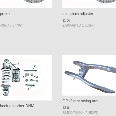
sproket
cnc chain adjuster
11.08
0円(税込5,577円)
2,500円(税込2,750円)
GP12 rear swing arm
shock absorber DNM
13.01
38,500円(税込42,350円)