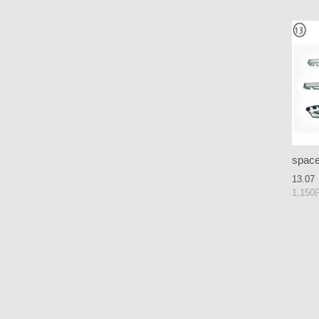
space
13.07
1,15