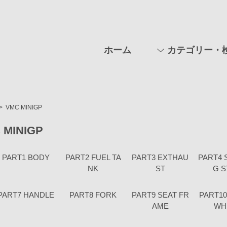
ホーム
カテゴリー・
>
VMC MINIGP
 MINIGP
PART1 BODY
PART2 FUEL TA
PART3 EXTHAU
PART4 
NK
ST
G 
PART7 HANDLE
PART8 FORK
PART9 SEAT FR
PART1
AME
WH