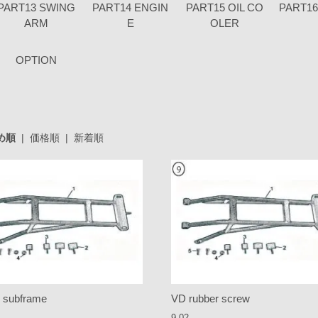
PART13 SWING
PART14 ENGIN
PART15 OIL CO
PART1
ARM
E
OLER
OPTION
め順
|
価格順
|
新着順
 subframe
VD rubber screw
9.02