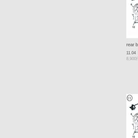
rear 
11.04
8,90