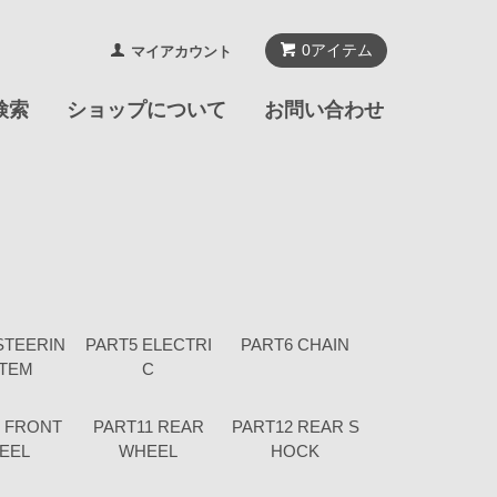
0
アイテム
マイアカウント
検索
ショップについて
お問い合わせ
STEERIN
PART5 ELECTRI
PART6 CHAIN
STEM
C
0 FRONT
PART11 REAR
PART12 REAR S
EEL
WHEEL
HOCK