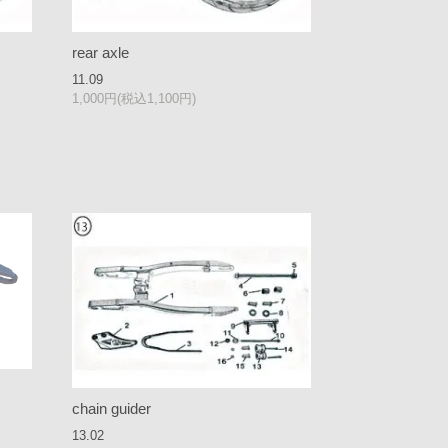
rear axle
11.09
1,000円(税込1,100円)
chain guider
13.02