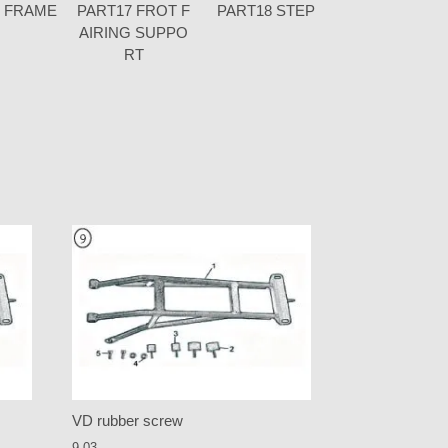
6 FRAME
PART17 FROT F
PART18 STEP
AIRING SUPPO
RT
VD rubber screw
9.03