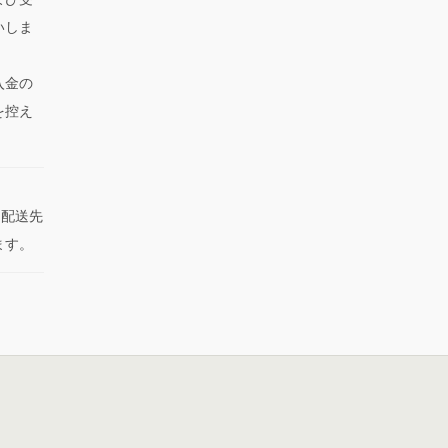
いしま
入金の
を控え
た配送先
ます。