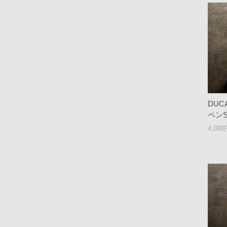
DUC
ペンS
4,00