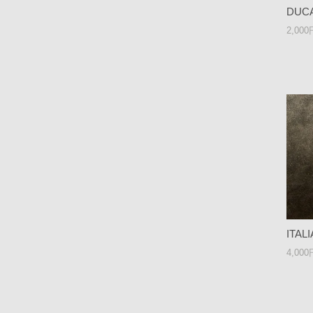
DUC
2,00
ITA
4,00